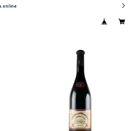
.online
uly Dutheil
2018 Chinon "Clos de l'Echo" / Couly
Dutheil
¥7,480