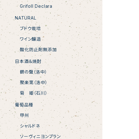
Grifoll Declara
NATURAL
ブドウ栽培
ワイン醸造
酸化防止剤無添加
日本酒＆焼酎
鶴の聲（洛中）
聚楽第（洛中）
菊 姫（石川）
葡萄品種
甲州
シャルドネ
ソーヴィニヨンブラン