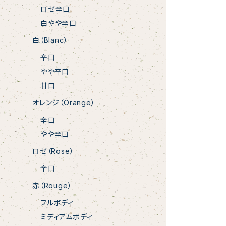
ロゼ辛口
白やや辛口
白（Blanc）
辛口
やや辛口
甘口
オレンジ（Orange）
辛口
やや辛口
ロゼ（Rose）
辛口
赤（Rouge）
フルボディ
ミディアムボディ