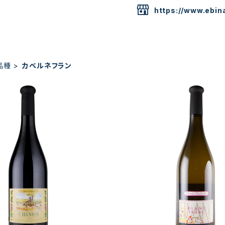
https://www.ebina
品種
カベルネフラン
on Rouge "Les Gravières"
2022 Blanc de Franc / Co
/ Couly Dutheil
¥4,180
¥4,180