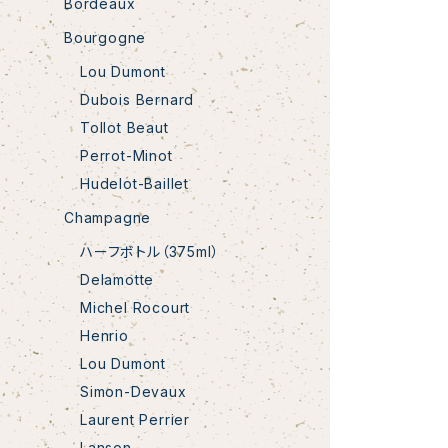
Bordeaux
Bourgogne
Lou Dumont
Dubois Bernard
Tollot Beaut
Perrot-Minot
Hudelot-Baillet
Champagne
ハーフボトル（375ml）
Delamotte
Michel Rocourt
Henrio
Lou Dumont
Simon-Devaux
Laurent Perrier
Lanson