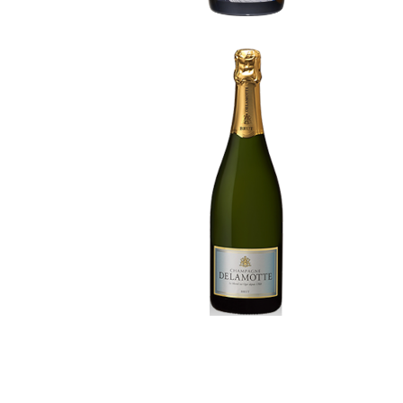
Cuvee 375m
NV Champagne Brut 750ml / Delamo
er
tte
¥9,350