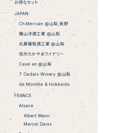
お得なセット
JAPAN
Ch.Mercian @山梨,長野
機山洋酒工業 @山梨
丸藤葡萄酒工業 @山梨
NV Champa
信州たかやまワイナリー
Cave an @山梨
7 Cedars Winery @山梨
de Montille & Hokkaido
FRANCE
Alsace
Albert Mann
Marcel Deiss