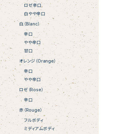
ロゼ辛口
白やや辛口
白（Blanc）
辛口
やや辛口
甘口
オレンジ（Orange）
辛口
やや辛口
ロゼ（Rose）
辛口
赤（Rouge）
フルボディ
ミディアムボディ