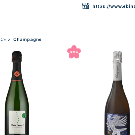
https://www.ebina
NCE
Champagne
gne Blanc de Blancs, No
2016 Champagne Brut, Bl
mier Cru / Michel Rocourt
ncs "PEGASUS" / Simon-
¥9,350
¥13,200
ou Beatitudine