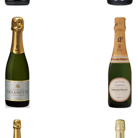
gne Brut 375ml / Delamo
NV Champagne Brut,La 
tte
l / Laurent-Perri
¥5,280
¥5,280