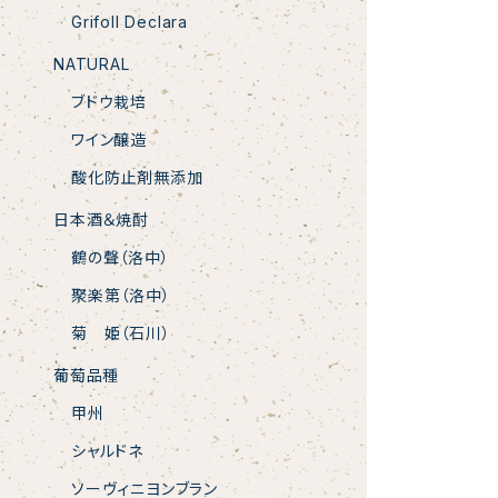
Grifoll Declara
NATURAL
ブドウ栽培
ワイン醸造
酸化防止剤無添加
日本酒＆焼酎
鶴の聲（洛中）
聚楽第（洛中）
菊 姫（石川）
葡萄品種
甲州
シャルドネ
ソーヴィニヨンブラン