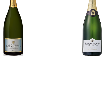
gne Brut 1500ml / Delam
NV Champagne Grande R
otte
t 750ml, Beaumont des
¥19,800
¥8,580