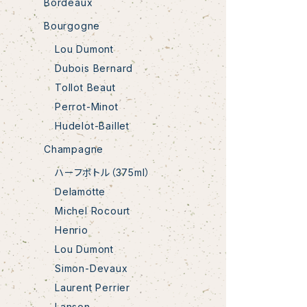
Bordeaux
Bourgogne
NV Champa
Lou Dumont
Dubois Bernard
Tollot Beaut
Perrot-Minot
Hudelot-Baillet
Champagne
ハーフボトル（375ml）
Delamotte
Michel Rocourt
Henrio
Lou Dumont
Simon-Devaux
Laurent Perrier
Lanson