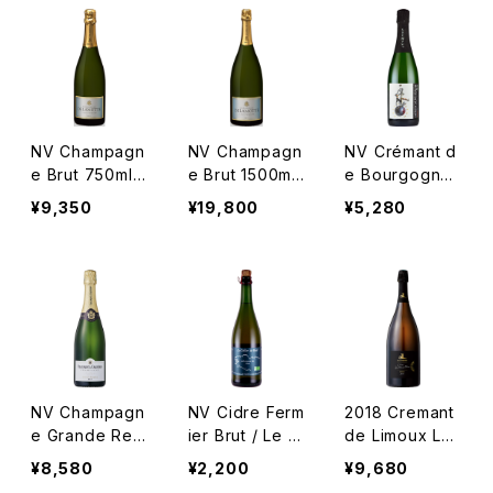
ol
NV Champagn
NV Champagn
NV Crémant d
e Brut 750ml /
e Brut 1500ml
e Bourgogne,
Delamotte
/ Delamotte
Blanc de Blan
¥9,350
¥19,800
¥5,280
cs / Lou Dumo
nt
NV Champagn
NV Cidre Ferm
2018 Cremant
e Grande Res
ier Brut / Le C
de Limoux Le
erve Brut 750
ellier de Boal
Clos des Dem
¥8,580
¥2,200
¥9,680
ml, Beaumont
oiselles Magn