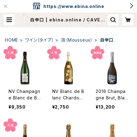
https://www.ebina.online
白辛口 | ebina.online / CAVEde
EBINA
HOME
ワイン（タイプ）
泡（Mousseux）
白辛口
NV Champagn
NV Blanc de B
2016 Champa
e Blanc de Bla
lanc Chardonn
gne Brut, Blan
ncs, Non Dos
ay Brut, "Prim
c de Blancs
¥9,350
¥2,750
¥13,200
é Premier Cru
a Perla " / Dm.
"PEGASUS" /
/ Michel Roco
Paul Mas
Simon-Devaux
urt
& Lou Beatitud
inem