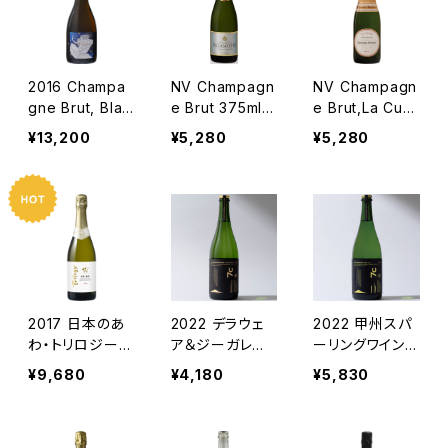
2016 Champa
NV Champagn
NV Champagn
gne Brut, Blan
e Brut 375ml /
e Brut,La Cuv
c de Noirs NIG
Delamotte
ee 375ml / La
¥13,200
¥5,280
¥5,280
HT / Simon-D
urent-Perrier
evaux & Lou B
eatitudinem
2017 日本のあ
2022 デラウェ
2022 甲州スパ
わ・トリロジー／
ア＆ジーガレー
ーリングワイン／
シャトー・メルシ
ベ・スパークリン
セブンシダーズ・
¥9,680
¥4,180
¥5,830
ャン
グワイン／セブン
ワイナリー
シダーズ・ワイナ
リー