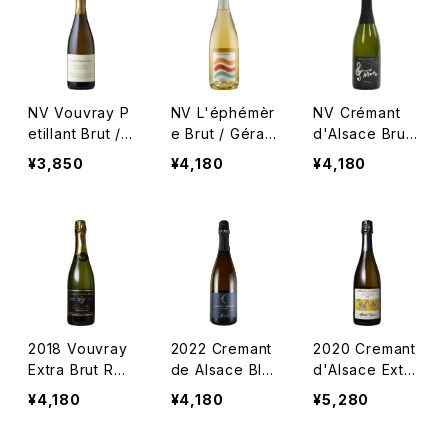
NV Vouvray P
NV L'éphémèr
NV Crémant
etillant Brut /
e Brut / Gérar
d'Alsace Brut
Dm. Vigneau-
d Metz
/ Gérard Metz
¥3,850
¥4,180
¥4,180
Chevreau
2018 Vouvray
2022 Cremant
2020 Cremant
Extra Brut Res
de Alsace Bla
d'Alsace Extra
erve / Dm. Bru
nc de Blancs
Brut / Dm. Alb
¥4,180
¥4,180
¥5,280
net
Extra Brut / D
ert Mann
omaine Mersi