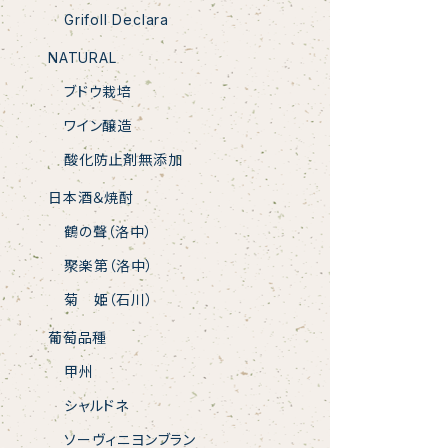
Grifoll Declara
NATURAL
ブドウ栽培
ワイン醸造
酸化防止剤無添加
日本酒＆焼酎
鶴の聲（洛中）
聚楽第（洛中）
菊 姫（石川）
葡萄品種
甲州
シャルドネ
ソーヴィニヨンブラン