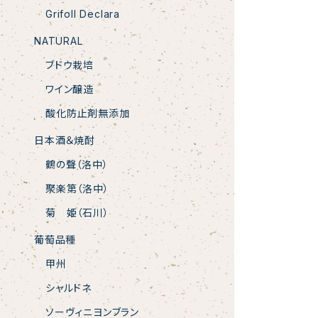
Grifoll Declara
NATURAL
ブドウ栽培
ワイン醸造
酸化防止剤無添加
日本酒＆焼酎
鶴の聲（洛中）
聚楽第（洛中）
菊 姫（石川）
葡萄品種
甲州
シャルドネ
ソーヴィニヨンブラン