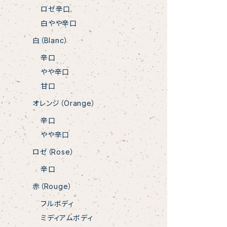
ロゼ辛口
白やや辛口
白（Blanc）
辛口
やや辛口
甘口
オレンジ（Orange）
辛口
やや辛口
ロゼ（Rose）
辛口
赤（Rouge）
フルボディ
ミディアムボディ