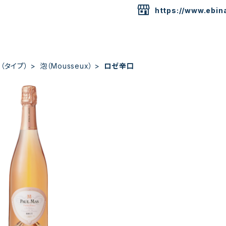
https://www.ebina
（タイプ）
泡（Mousseux）
ロゼ辛口
 de Limoux Rose Brut / D
m. Paul Mas
¥3,300