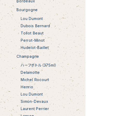
Bordeaux
Bourgogne
Lou Dumont
Dubois Bernard
Tollot Beaut
Perrot-Minot
Hudelot-Baillet
Champagne
ハーフボトル（375ml）
Delamotte
Michel Rocourt
Henrio
Lou Dumont
Simon-Devaux
Laurent Perrier
Lanson