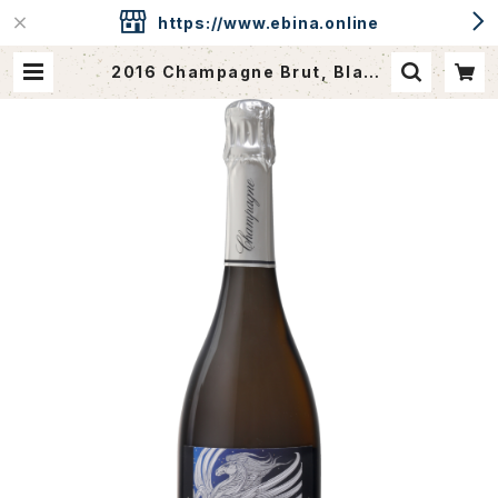
https://www.ebina.online
2016 Champagne Brut, Blanc
de Blancs "PEGASUS" / Simo
n-Devaux & Lou Beatitudinem
| ebina.online / CAVEdeEBINA