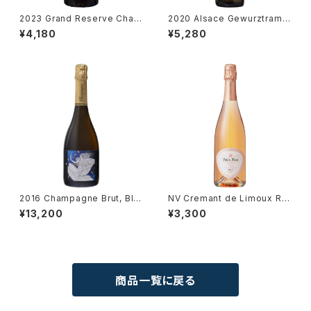
2023 Grand Reserve Char
2020 Alsace Gewurztramin
donnay / Dm. Paul Mas
er / Dm. Albert Mann
¥4,180
¥5,280
2016 Champagne Brut, Bla
NV Cremant de Limoux Ro
nc de Noirs NIGHT / Simon
se Brut / Dm. Paul Mas
¥13,200
¥3,300
-Devaux & Lou Beatitudine
m
商品一覧に戻る