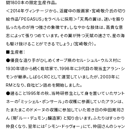
間1800本の限定生産作品。
＜2014年ヴィンテージから、活躍中の版画家・宮崎敬介氏の切り
絵作品「PEGASUS」をラベルに採用＞「天馬の翼は、迷いを振り
払ったものが持つ強さの象徴です。しなやかな肢体は、高貴な意
志によって張りつめています。その翼が持つ天賦の速さで、星の海
も駆け抜けることができるでしょう」（宮崎敬介）。
■生産者：
●優良な造り手がひしめくオーブ県のセル・シュル・ウルス村に
1930年頃から続く栽培家で、1998年に3代目の現当主アラン・シ
モンが継承。しばらくRCとして運営していましたが、2003年に
RMとなり、自社ビン詰めを開始しました。
●遡ること1995年の秋、当時研修生として身を置いていたサント
ネーの「ミッシェル・ポンサール」の収穫に参画していたアランは、
たまたまこのドメーヌの収獲に参加していた若き日の仲田晃司さ
ん（現「ルー・デュモン」醸造家）と知り合います。ふたりはすっかり
仲良くなり、翌年には「シモン・ドゥヴォー」にて、仲田さんのシャン