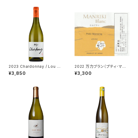
2023 Chardonnay / Lou Du
2022 万力ブラン（プティ･マン
mont (STUDIO GHIBLI colla
サン） 375ml／カーヴ･アン＜C
¥3,850
¥3,300
boration)
ave an＞