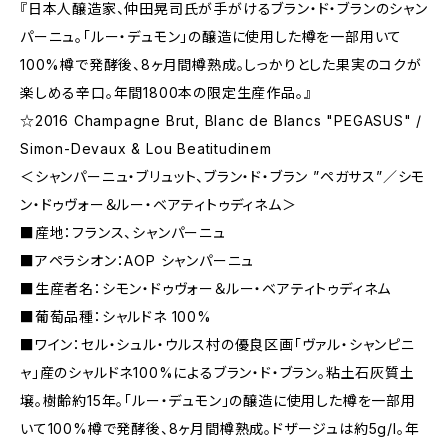
『日本人醸造家、仲田晃司氏が手がけるブラン・ド・ブランのシャン
パーニュ。「ルー・デュモン」の醸造に使用した樽を一部用いて
100%樽で発酵後、8ヶ月間樽熟成。しっかりとした果実のコクが
楽しめる辛口。年間1800本の限定生産作品。』
☆2016 Champagne Brut, Blanc de Blancs "PEGASUS" /
Simon-Devaux & Lou Beatitudinem
＜シャンパーニュ・ブリュット、ブラン・ド・ブラン ”ペガサス”／シモ
ン・ドゥヴォー＆ルー・ベアティトゥディネム＞
■産地：フランス、シャンパーニュ
■アペラシオン：AOP シャンパーニュ
■生産者名：シモン・ドゥヴォー＆ルー・ベアティトゥディネム
■葡萄品種：シャルドネ 100%
■ワイン：セル・シュル・ウルス村の優良区画「ヴァル・シャンピニ
ャ」産のシャルドネ100%によるブラン・ド・ブラン。粘土石灰質土
壌。樹齢約15年。「ルー・デュモン」の醸造に使用した樽を一部用
いて100%樽で発酵後、8ヶ月間樽熟成。ドザージュは約5g/l。年