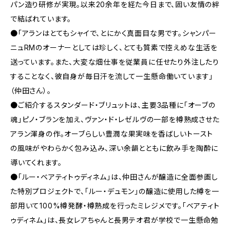
パン造り研修が実現。以来20余年を経た今日まで、固い友情の絆
で結ばれています。
●「アランはとてもシャイで、とにかく真面目な男です。シャンパー
ニュRMのオーナーとしては珍しく、とても質素で控えめな生活を
送っています。また、大変な畑仕事を従業員に任せたり外注したり
することなく、彼自身が毎日汗を流して一生懸命働いています」
（仲田さん）。
●ご紹介するスタンダード・ブリュットは、主要3品種に「オーブの
魂」ピノ・ブランを加え、ヴァン・ド・レゼルヴの一部を樽熟成させた
アラン渾身の作。オーブらしい豊潤な果実味を香ばしいトースト
の風味がやわらかく包み込み、深い余韻とともに飲み手を陶酔に
導いてくれます。
●「ルー・ベアティトゥディネム」は、仲田さんが醸造に全面参画し
た特別プロジェクトで、「ルー・デュモン」の醸造に使用した樽を一
部用いて100%樽発酵・樽熟成を行ったミレジメです。「ベアティト
ゥディネム」は、長女レアちゃんと長男テオ君が学校で一生懸命勉