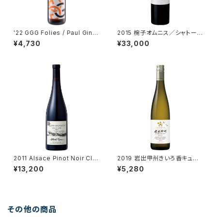
'22 GGG Folies / Paul Gingl
2015 椀子オムニス／シャトー・
inger
メルシャン
¥4,730
¥33,000
2011 Alsace Pinot Noir Clo
2019 岩出甲州きいろ香キュヴ
s de la Faille / Dm. Albert
ェ・ウエノ／シャトー・メルシャン
¥13,200
¥5,280
Mann
その他の商品