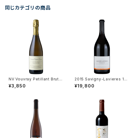
同じカテゴリの商品
NV Vouvray Petillant Brut /
2015 Savigny-Lavieres 1er
Dm. Vigneau-Chevreau
Cru / Dm. Tollot Beaut
¥3,850
¥19,800