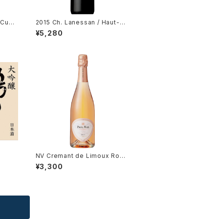
 Cuve
2015 Ch. Lanessan / Haut-M
er
edoc
¥5,280
NV Cremant de Limoux Rose
Brut / Dm. Paul Mas
¥3,300