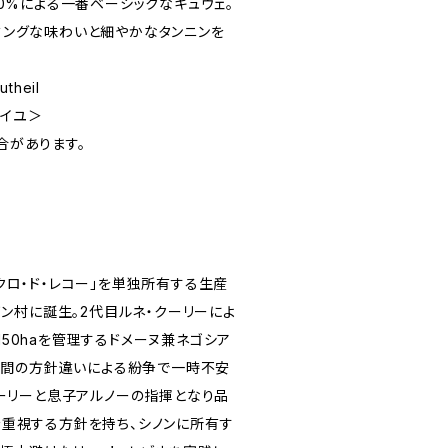
0%による一番ベーシックなキュヴェ。
ミングな味わいと細やかなタンニンを
utheil
テイユ＞
合があります。
クロ・ド・レコー」を単独所有する生産
ノン村に誕生。2代目ルネ・クーリーによ
50haを管理するドメーヌ兼ネゴシア
兄弟間の方針違いによる紛争で一時不安
クーリーと息子アルノーの指揮となり品
を重視する方針を持ち、シノンに所有す