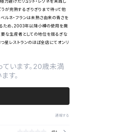
極力避けたリュット・レゾネを実践し
ぶどうが完熟するぎりぎりまで待って他
カベルネ・フランは未熟さ由来の青さを
ため、2003年以降小樽の使用を廃
重要な生産者としての地位を揺るぎな
3つ星レストランのほぼ全店にてオンリ
ています。20歳未満
ます。
通報する