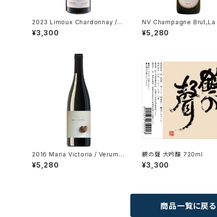
2023 Limoux Chardonnay / D
NV Champagne Brut,La
m. Paul Mas
e 375ml / Laurent-Perri
¥3,300
¥5,280
2016 Maria Victoria / Verum P
鶴の聲 大吟醸 720ml
atagonia
¥5,280
¥3,300
商品一覧に戻る