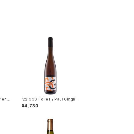
1er C
'22 GGG Folies / Paul Ginglin
ger
¥4,730