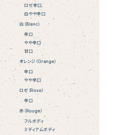
ロゼ辛口
白やや辛口
白（Blanc）
辛口
やや辛口
甘口
オレンジ（Orange）
辛口
やや辛口
ロゼ（Rose）
辛口
赤（Rouge）
フルボディ
ミディアムボディ