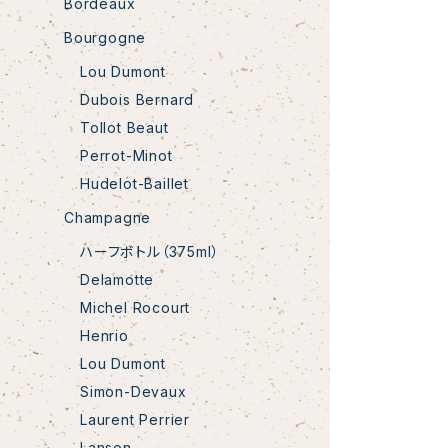
Bordeaux
Bourgogne
Lou Dumont
Dubois Bernard
Tollot Beaut
Perrot-Minot
Hudelot-Baillet
Champagne
ハーフボトル（375ml）
Delamotte
Michel Rocourt
Henrio
Lou Dumont
Simon-Devaux
Laurent Perrier
Lanson