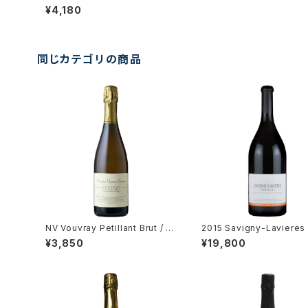
vières" / Couly Dutheil
¥4,180
同じカテゴリの商品
NV Vouvray Petillant Brut / D
2015 Savigny-Lavieres 
m. Vigneau-Chevreau
ru / Dm. Tollot Beaut
¥3,850
¥19,800