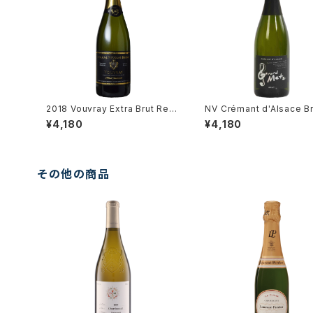
2018 Vouvray Extra Brut Res
NV Crémant d'Alsace Br
erve / Dm. Brunet
érard Metz
¥4,180
¥4,180
その他の商品