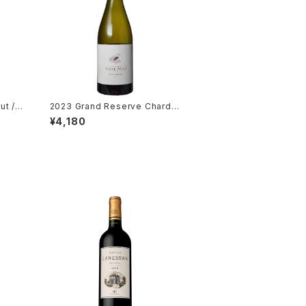
ut / G
2023 Grand Reserve Chardo
nnay / Dm. Paul Mas
¥4,180