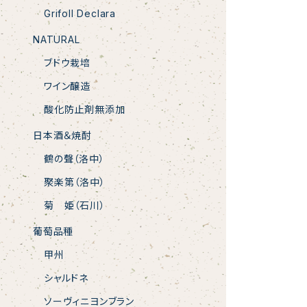
Grifoll Declara
NATURAL
ブドウ栽培
ワイン醸造
酸化防止剤無添加
日本酒＆焼酎
鶴の聲（洛中）
聚楽第（洛中）
菊 姫（石川）
葡萄品種
甲州
シャルドネ
ソーヴィニヨンブラン