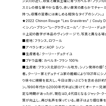
ンヌ川の近く、砂質と礫質土壌に育つカベルネ・フラン10
スミレの様な華やかな香り、赤い果実の柔らかでチャー
持つ。収穫の翌春には楽しめる軽快なタイプのシノン。』
★2022 Chinon Rouge "Les Gravières" / Couly D
＜シノン・ブラン・“レ・グラヴィエール”／クーリー・デュ
※上記の数字が本品のヴィンテージで、写真と異なる場
■産地：フランス、ロワール
■アペラシオン：AOP シノン
■生産者名：クーリー・デュテイユ
■ブドウ品種：カベルネ・フラン 100％
■生産者：フランス北部ロワール地方、シノン発祥の畑「
者。クーリー家とデュテイユ家の婚姻により1921年にシ
り徐々に規模を拡大し、今日は買いぶどうを含め合計約1
ン。1990年代から2000年代半ばに掛けてオーナー
定な時期があったが、現在は3,4代目となるジャック・
質が向上し、再び名声を保っている。親子はより畑仕事