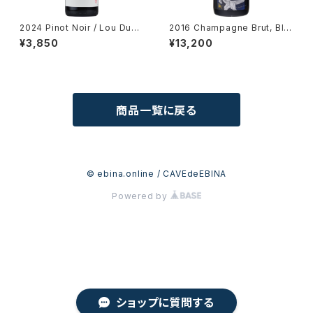
2024 Pinot Noir / Lou Dum
2016 Champagne Brut, Bla
ont (STUDIO GHIBLI collab
nc de Blancs "PEGASUS" /
¥3,850
¥13,200
oration)
Simon-Devaux & Lou Beati
tudinem
商品一覧に戻る
© ebina.online / CAVEdeEBINA
Powered by
ショップに質問する