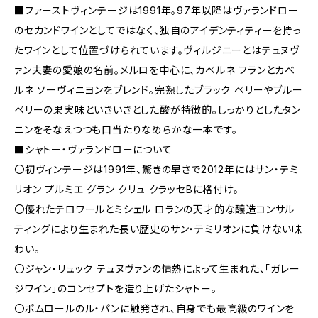
■ファーストヴィンテージは1991年。97年以降はヴァランドロー
のセカンドワインとしてではなく、独自のアイデンティティーを持っ
たワインとして位置づけられています。ヴィルジニーとはテュヌヴ
ァン夫妻の愛娘の名前。メルロを中心に、カベルネ フランとカベ
ルネ ソーヴィニヨンをブレンド。完熟したブラック ベリーやブルー
ベリーの果実味といきいきとした酸が特徴的。しっかりとしたタン
ニンをそなえつつも口当たりなめらかな一本です。
■シャトー・ヴァランドローについて
〇初ヴィンテージは1991年、驚きの早さで2012年にはサン・テミ
リオン プルミエ グラン クリュ クラッセBに格付け。
〇優れたテロワールとミシェル ロランの天才的な醸造コンサル
ティングにより生まれた長い歴史のサン・テミリオンに負けない味
わい。
〇ジャン・リュック テュヌヴァンの情熱によって生まれた、「ガレー
ジワイン」のコンセプトを造り上げたシャトー。
〇ポムロールのル・パンに触発され、自身でも最高級のワインを