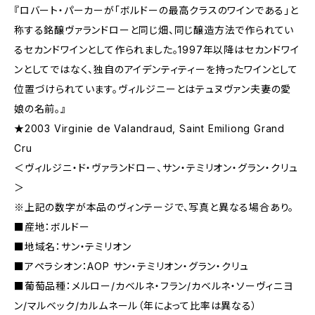
『ロバート・パーカーが「ボルドーの最高クラスのワインである」と
称する銘醸ヴァランドローと同じ畑、同じ醸造方法で作られてい
るセカンドワインとして作られました。1997年以降はセカンドワイ
ンとしてではなく、独自のアイデンティティーを持ったワインとして
位置づけられています。ヴィルジニーとはテュヌヴァン夫妻の愛
娘の名前。』
★2003 Virginie de Valandraud, Saint Emiliong Grand
Cru
＜ヴィルジニ・ド・ヴァランドロー、サン・テミリオン・グラン・クリュ
＞
※上記の数字が本品のヴィンテージで、写真と異なる場合あり。
■産地：ボルドー
■地域名：サン・テミリオン
■アペラシオン：AOP サン・テミリオン・グラン・クリュ
■葡萄品種：メルロー/カベルネ・フラン/カベルネ・ソーヴィニヨ
ン/マルベック/カルムネール（年によって比率は異なる）