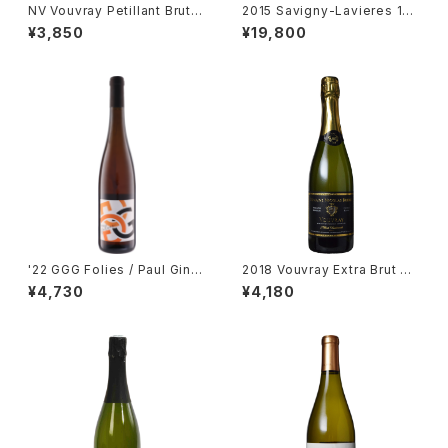
NV Vouvray Petillant Brut /
2015 Savigny-Lavieres 1er
Dm. Vigneau-Chevreau
Cru / Dm. Tollot Beaut
¥3,850
¥19,800
'22 GGG Folies / Paul Gingl
2018 Vouvray Extra Brut Re
inger
serve / Dm. Brunet
¥4,730
¥4,180