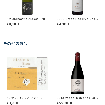
NV Crémant d'Alsace Brut /
2023 Grand Reserve Char
Gérard Metz
donnay / Dm. Paul Mas
¥4,180
¥4,180
その他の商品
2022 万力ブラン（プティ･マン
2018 Vosne-Romanee Orm
サン） 375ml／カーヴ･アン＜C
e des Chalandins VV / Dm.
¥3,300
¥52,800
ave an＞
Perrot Minot