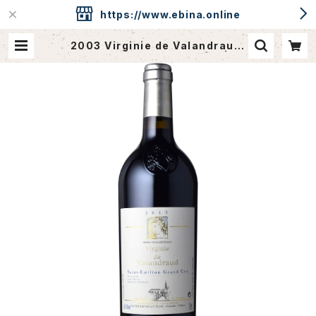
https://www.ebina.online
2003 Virginie de Valandraud,
Saint Emiliong Grand Cru | eb
ina.online / CAVEdeEBINA