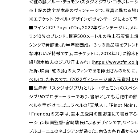
＜紅の豚／ルー・デュモン（スタジオジブリ・コラボレーシ
※上記の数字が本品のヴィンテージで、写真と異なる場
※エチケット（ラベル）デザインがヴィンテージによって
■ワイン：IGP Pays d’Oc。2022年ヴィンテージは、
ラン10%のブレンド。標高500メートルの粘土石灰質土
タンクで発酵後、約半年間熟成。「３つの貴品種をブレンド
な味わいが特徴です」。エチケットは、2018年1月に鈴
組「鈴木敏夫のジブリ汗まみれ」（
https://www.tfm.
た折、映画「紅の豚」の大ファンである仲田さんのために
ベルにしたものです。（2022ヴィンテージ輸入元資料より
■生産者：「スタジオジブリ」と「ルー・デュモン」のスペシ
ジブリのプロデューサーであり、書家としても活躍中の鈴
ベルを手がけました。ラベルの「天地人」、「Pinot Noir」、「
「Friends」の文字は、鈴木氏愛用の熊野筆にて書き下
ーション映画監督・宮崎駿氏によるデザインです。ワイン
ブルゴーニュのネゴシアンが造った、南仏の各作品からの