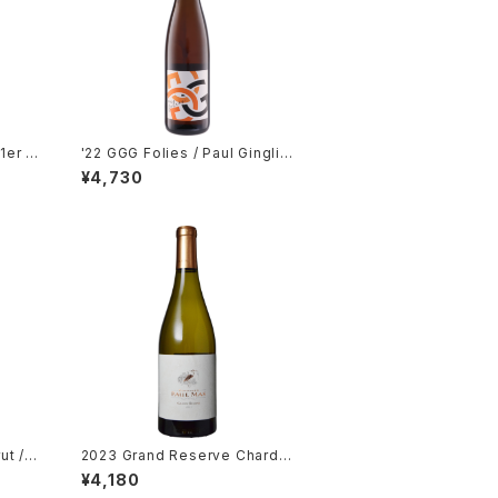
1er C
'22 GGG Folies / Paul Ginglin
ger
¥4,730
ut / G
2023 Grand Reserve Chardo
nnay / Dm. Paul Mas
¥4,180