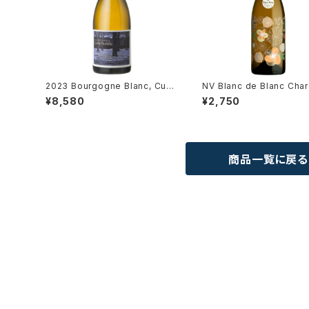
2023 Bourgogne Blanc, Cuv
NV Blanc de Blanc Cha
ée Famille / Lou Dumont
ay Brut, "Prima Perla " 
¥8,580
¥2,750
Paul Mas
商品一覧に戻る