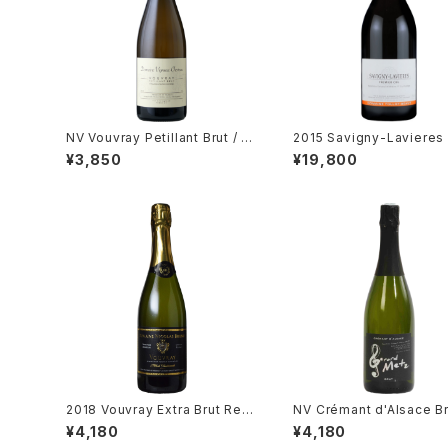
NV Vouvray Petillant Brut / D
2015 Savigny-Lavieres 
m. Vigneau-Chevreau
ru / Dm. Tollot Beaut
¥3,850
¥19,800
2018 Vouvray Extra Brut Res
NV Crémant d'Alsace Br
erve / Dm. Brunet
érard Metz
¥4,180
¥4,180