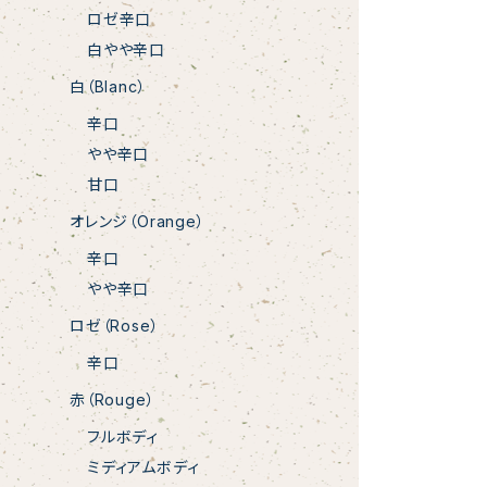
ロゼ辛口
白やや辛口
白（Blanc）
辛口
やや辛口
甘口
オレンジ（Orange）
辛口
やや辛口
ロゼ（Rose）
辛口
赤（Rouge）
フルボディ
ミディアムボディ