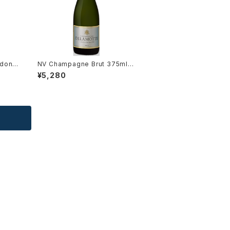
rdonn
NV Champagne Brut 375ml /
/ Dm.
Delamotte
¥5,280