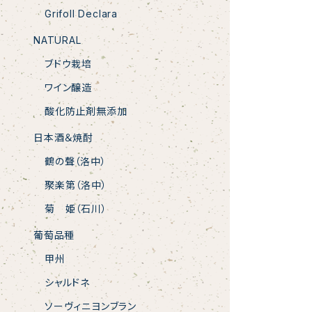
Grifoll Declara
NATURAL
ブドウ栽培
ワイン醸造
酸化防止剤無添加
日本酒＆焼酎
鶴の聲（洛中）
聚楽第（洛中）
菊 姫（石川）
葡萄品種
甲州
シャルドネ
ソーヴィニヨンブラン