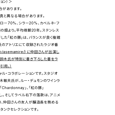
ョン）＞
合があります。
写真と異なる場合があります。
メルロー70%、シラー20%、カベルネ・フ
壌の畑より。平均樹齢20年。ステンレス
した「紅の豚」は、バランスが良く複雑
木氏のアトリエにて収録されたラジオ番
co.jp/asemamire/）に仲田さんが出演し
、鈴木氏が特別に書き下ろした書をラ
引用。）
ャル・コラボレーションです。スタジオ
木敏夫氏が、ルー・デュモンのワインラ
Chardonnay」、「紅の豚」
ろし。そしてラベル右下の落款は、アニメ
は、仲田さんの友人が醸造長を務める
タンクセレクションです。