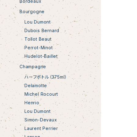
Bordeaux
Bourgogne
Lou Dumont
Dubois Bernard
Tollot Beaut
Perrot-Minot
Hudelot-Baillet
Champagne
ハーフボトル（375ml）
Delamotte
Michel Rocourt
Henrio
Lou Dumont
Simon-Devaux
Laurent Perrier
Lanson