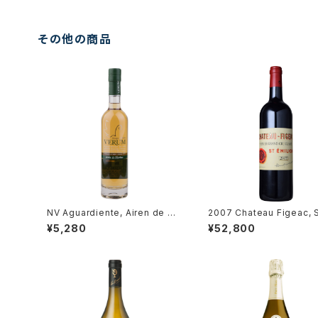
その他の商品
NV Aguardiente, Airen de Hi
2007 Chateau Figeac, S
erbas 350ml / Bodegas Veru
Emiliong Grand Cru Pre
¥5,280
¥52,800
m
Grands Crus Classes