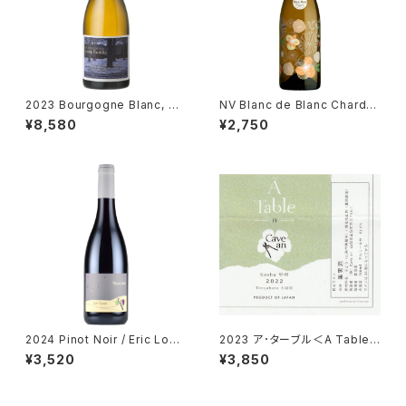
2023 Bourgogne Blanc, Cu
NV Blanc de Blanc Chardo
vée Famille / Lou Dumont
nnay Brut, "Prima Perla " /
¥8,580
¥2,750
Dm. Paul Mas
2024 Pinot Noir / Eric Loui
2023 ア･ターブル＜A Table
s
＞ 白／カーヴ･アン＜Cave an
¥3,520
¥3,850
＞