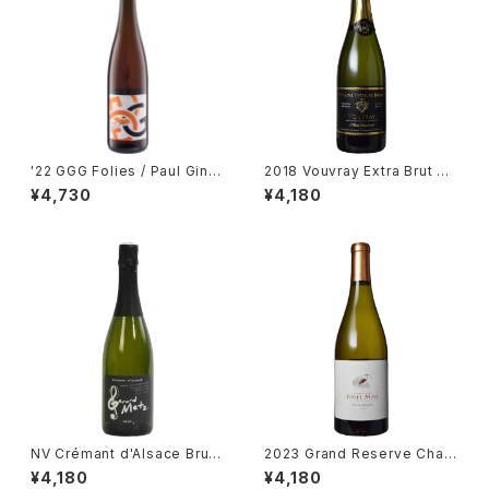
'22 GGG Folies / Paul Gingl
2018 Vouvray Extra Brut Re
inger
serve / Dm. Brunet
¥4,730
¥4,180
NV Crémant d'Alsace Brut /
2023 Grand Reserve Char
Gérard Metz
donnay / Dm. Paul Mas
¥4,180
¥4,180