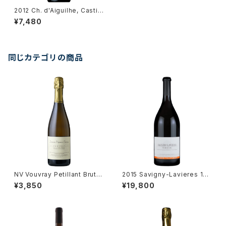
2012 Ch. d'Aiguilhe, Castill
on Cotes de Bordeaux
¥7,480
同じカテゴリの商品
NV Vouvray Petillant Brut /
2015 Savigny-Lavieres 1er
Dm. Vigneau-Chevreau
Cru / Dm. Tollot Beaut
¥3,850
¥19,800