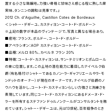
置する小さな銘嬢地。力強い骨格と甘味さえ感じる程に熟した果
実味、タンニンの調和は見事です。』
2012 Ch. d'Aiguilhe, Castillon Cotes de Bordeaux
＜シャトー・デギーユ、カスティヨン・コート・ド・ボルドー＞
※上記の数字が本品のヴィンテージで、写真と異なる場合あり。
■産地：フランス、ボルドー、コート・ド・ボルドー
■アペラシオン：AOP カスティヨン・コート・ド・ボルドー
■品種：メルロ 80%、カベルネ フラン 20%
■特徴：コート・ド・カスティヨンは、サン・テミリオンとポムロール
の東に位置します。この土地の潜在能力に着目したナイペルク伯
爵（有名格付けシャトーであるカノン・ラ・ギャフリエールやラ・モ
ンドットのオーナー）が現在のオーナーです。ナイペルグ伯爵のノ
ウハウを活かし、コート・ド・カスティヨンらしい力強さと洗練さを
表現しています。同じコート・ド・カスティヨンにあるドメーヌ・ド・
ラーを所有するステファン ドゥルノンクールがコンサルタントを務
めています。シャトー・デギーユは、元は13世紀、百年戦争のとき