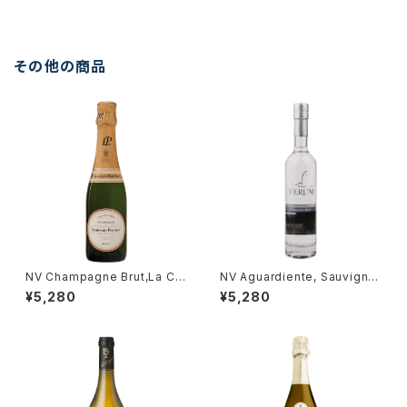
その他の商品
NV Champagne Brut,La Cu
NV Aguardiente, Sauvigno
vee 375ml / Laurent-Perri
n Blanc 350ml / Bodegas V
¥5,280
¥5,280
er
erum