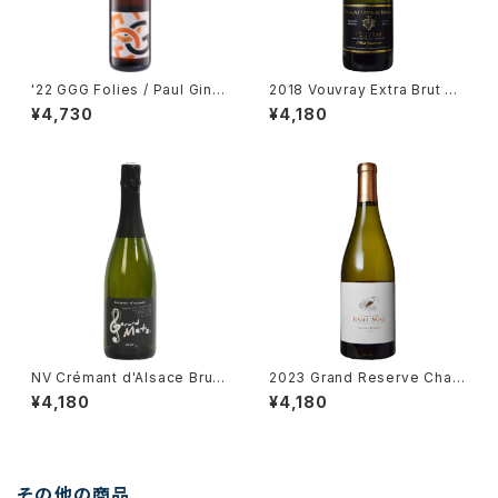
'22 GGG Folies / Paul Gingl
2018 Vouvray Extra Brut Re
inger
serve / Dm. Brunet
¥4,730
¥4,180
NV Crémant d'Alsace Brut /
2023 Grand Reserve Char
Gérard Metz
donnay / Dm. Paul Mas
¥4,180
¥4,180
その他の商品