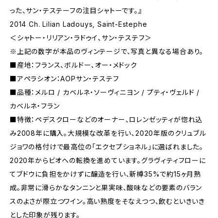
った、サン・テステーフの注目シャトーです。』
2014 Ch. Lilian Ladouys, Saint-Estephe
＜シャトー・リリアン・ラドゥイ、サン・テステフ＞
※上記の数字が本品のヴィンテージで、写真と異なる場合あり。
■産地：フランス、ボルドー、オー・メドック
■アペラシオン：AOPサン・テステフ
■品種：メルロ / カベルネ・ソーヴィニヨン / プティ・ヴェルド /
カベルネ・フラン
■特徴：ペデスクローなどのオーナー、ロレンゼッティが惚れ込
み2008年に購入。大規模な改革を行い、2020年版のクリュブル
ジョワの格付けで最高位の「エクセプショネル」に選ばれました。
2020年からビオへの転換を進めています。グラヴィティフローに
てブドウに負担をかけずに醸造を行い、新樽35%で約15ヶ月熟
成。非常に滑らかなタンニンと果実味、酸味などの要素のバラン
スのよさが際立つワイン。高い熟度をそなえつつ、飲むといきいき
とした印象が残ります。