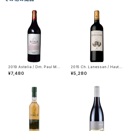
2019 Astelia / Dm. Paul Ma
2015 Ch. Lanessan / Haut-
s
Medoc
¥7,480
¥5,280