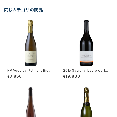
同じカテゴリの商品
NV Vouvray Petillant Brut /
2015 Savigny-Lavieres 1er
Dm. Vigneau-Chevreau
Cru / Dm. Tollot Beaut
¥3,850
¥19,800