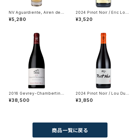
NV Aguardiente, Airen de
2024 Pinot Noir / Eric Loui
Hierbas 350ml / Bodegas
s
¥5,280
¥3,520
Verum
2016 Gevrey-Chambertin /
2024 Pinot Noir / Lou Dum
Dm. Perrot Minot
ont (STUDIO GHIBLI collab
¥38,500
¥3,850
oration)
商品一覧に戻る