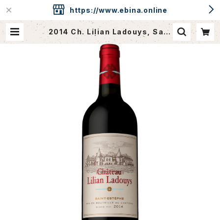
https://www.ebina.online
2014 Ch. Lilian Ladouys, Sain
t-Estephe | ebina.online / CA
VEdeEBINA