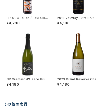
'22 GGG Folies / Paul Gingl
2018 Vouvray Extra Brut Re
inger
serve / Dm. Brunet
¥4,730
¥4,180
NV Crémant d'Alsace Brut /
2023 Grand Reserve Char
Gérard Metz
donnay / Dm. Paul Mas
¥4,180
¥4,180
その他の商品