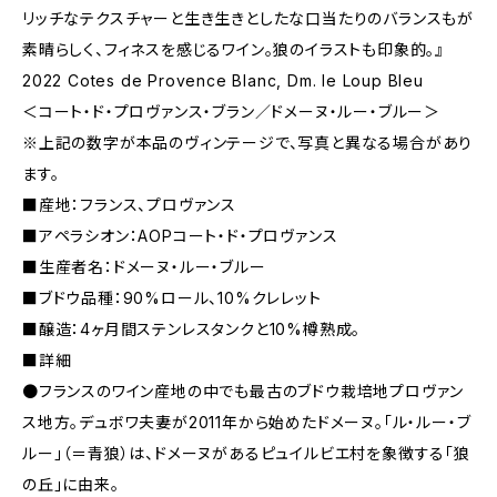
リッチなテクスチャーと生き生きとしたな口当たりのバランスもが
素晴らしく、フィネスを感じるワイン。狼のイラストも印象的。』
2022 Cotes de Provence Blanc, Dm. le Loup Bleu
＜コート・ド・プロヴァンス・ブラン／ドメーヌ・ルー・ブルー＞
※上記の数字が本品のヴィンテージで、写真と異なる場合があり
ます。
■産地：フランス、プロヴァンス
■アペラシオン：AOPコート・ド・プロヴァンス
■生産者名：ドメーヌ・ルー・ブルー
■ブドウ品種：90%ロール、10%クレレット
■醸造：4ヶ月間ステンレスタンクと10%樽熟成。
■詳細
●フランスのワイン産地の中でも最古のブドウ栽培地プロヴァン
ス地方。デュボワ夫妻が2011年から始めたドメーヌ。「ル・ルー・ブ
ルー」（＝青狼）は、ドメーヌがあるピュイルビエ村を象徴する「狼
の丘」に由来。