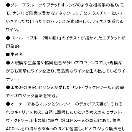
●グレープフルーツやブラッドオレンジのような柑橘系の香り。モ
モ、ナシなど果実味豊かなアタック。リッチなテクスチャーといき
いきとしたな口当たりのバランスが素晴らしく、フィネスを感じる
ワイン。
●「ル・ルー・ブルー（青い狼）」のイラストが描かれたエチケットが
印象的。
■生産者
●大規模な生産者や協同組合が多いプロヴァンスで、小規模な
がらも真摯にワインを造り、高品質なワインを生み出しているワイ
ナリー。
●印象派の画家、セザンヌが愛したサント・ヴィクトワール山の麓
でビオロジック農法を実践。
●オーナーであるマルクとシルヴィーのデュボワ夫妻が、それぞ
れのキャリアを終え、自然に回帰したいという考えのもとサント・
ヴィクトワール山の麓に設立。畑はドメーヌの周辺にあり、標高
400m、地中海から30kmのほどに位置し、ビオロジック農法をし