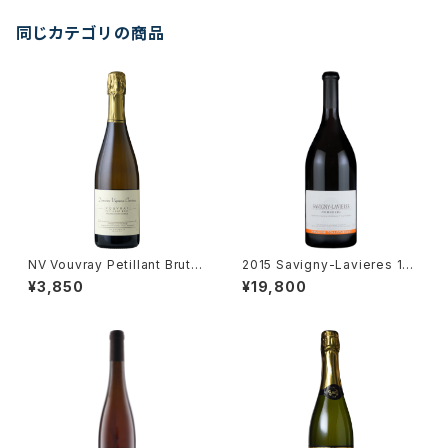
同じカテゴリの商品
NV Vouvray Petillant Brut /
2015 Savigny-Lavieres 1er
Dm. Vigneau-Chevreau
Cru / Dm. Tollot Beaut
¥3,850
¥19,800