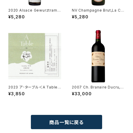
2020 Alsace Gewurztramin
NV Champagne Brut,La Cu
er / Dm. Albert Mann
vee 375ml / Laurent-Perri
¥5,280
¥5,280
er
2023 ア･ターブル＜A Table
2007 Ch. Branaire Ducru, S
＞ 白／カーヴ･アン＜Cave an
aint-Julien
¥3,850
¥33,000
＞
商品一覧に戻る