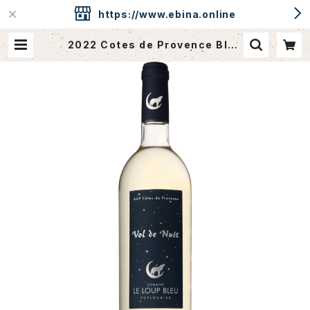
https://www.ebina.online
2022 Cotes de Provence Blan
c / Dm. le Loup Bleu | ebina.o
nline / CAVEdeEBINA