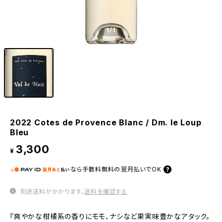
1
/1
2022 Cotes de Provence Blanc / Dm. le Loup
Bleu
3,300
¥
なら
手数料無料の
翌月払いでOK
別途送料がかかります。
送料を確認する
『爽やかな柑橘系の香りにモモ、ナシなど果実味豊かなアタック。