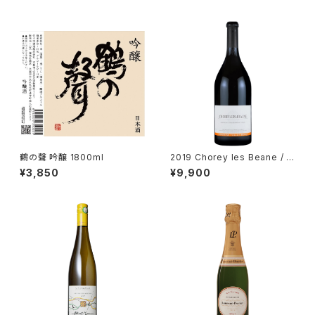
鶴の聲 吟醸 1800ml
2019 Chorey les Beane / D
m. Tollot Beaut
¥3,850
¥9,900