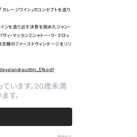
、「ガレージワイン」のコンセプトを造り
インを造り出す決意を固めたジャン・
パヴィ・マッカンとシャトー・ラ・クロッ
には念願のファーストヴィンテージをリリ
edevalandraudblc_EN.pdf
ています。20歳未満
ます。
通報する