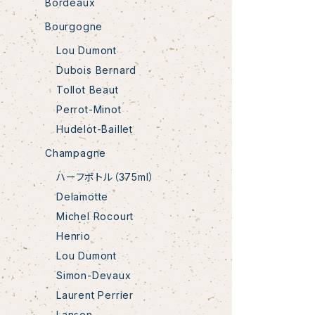
Bordeaux
Bourgogne
Lou Dumont
Dubois Bernard
Tollot Beaut
Perrot-Minot
Hudelot-Baillet
Champagne
ハーフボトル（375ml）
Delamotte
Michel Rocourt
Henrio
Lou Dumont
Simon-Devaux
Laurent Perrier
Lanson