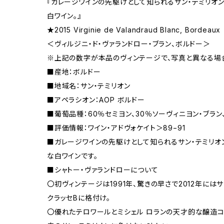
『ガレージワインの先駆けとして知られるサン・テミリオ
白ワイン。』
★2015 Virginie de Valandraud Blanc, Bordeaux
＜ヴィルジニ・ド・ヴァランドロー・ブラン、ボルドー＞
※上記の数字が本品のヴィンテージで、写真と異なる場
■産地：ボルドー
■地域名：サン・テミリオン
■アペラシオン：AOP ボルドー
■葡萄品種：60％セミヨン、30％ソーヴィニヨン・ブラン
■評価情報：ワイン・アドヴォケイト＞89−91
■ガレージワインの先駆けとして知られるサン・テミリオ
な白ワインです。
■シャトー・ヴァランドローについて
〇初ヴィンテージは1991年、驚きの早さで2012年にはサ
クラッセBに格付け。
〇優れたテロワールとミシェル ロランの天才的な醸造