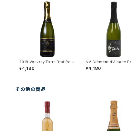
2018 Vouvray Extra Brut Res
NV Crémant d'Alsace Br
erve / Dm. Brunet
érard Metz
¥4,180
¥4,180
その他の商品