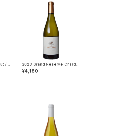
ut / G
2023 Grand Reserve Chardo
nnay / Dm. Paul Mas
¥4,180