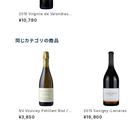
2015 Virginie de Valandraud
Blanc, Bordeaux
¥10,780
同じカテゴリの商品
NV Vouvray Petillant Brut / D
2015 Savigny-Lavieres 
m. Vigneau-Chevreau
ru / Dm. Tollot Beaut
¥3,850
¥19,800