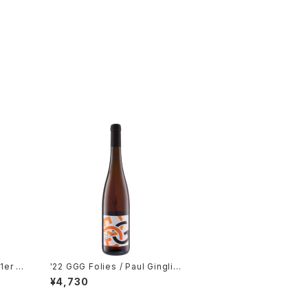
1er C
'22 GGG Folies / Paul Ginglin
ger
¥4,730