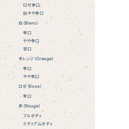
ロゼ辛口
白やや辛口
白（Blanc）
辛口
やや辛口
甘口
オレンジ（Orange）
辛口
やや辛口
ロゼ（Rose）
辛口
赤（Rouge）
フルボディ
ミディアムボディ