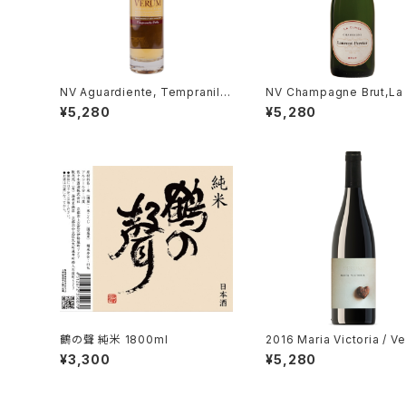
NV Aguardiente, Tempranillo
NV Champagne Brut,La
Roble 350ml / Bodegas Veru
e 375ml / Laurent-Perri
¥5,280
¥5,280
m
鶴の聲 純米 1800ml
2016 Maria Victoria / V
atagonia
¥3,300
¥5,280