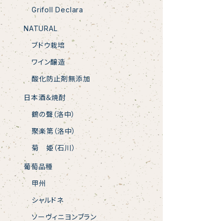
Grifoll Declara
NATURAL
ブドウ栽培
ワイン醸造
酸化防止剤無添加
日本酒＆焼酎
鶴の聲（洛中）
聚楽第（洛中）
菊 姫（石川）
葡萄品種
甲州
シャルドネ
ソーヴィニヨンブラン