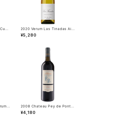
 Cuve
2020 Verum Las Tinadas Air
er
en / Bodegas Verum
¥5,280
erum P
2008 Chateau Pey de Pont /
Medoc
¥4,180