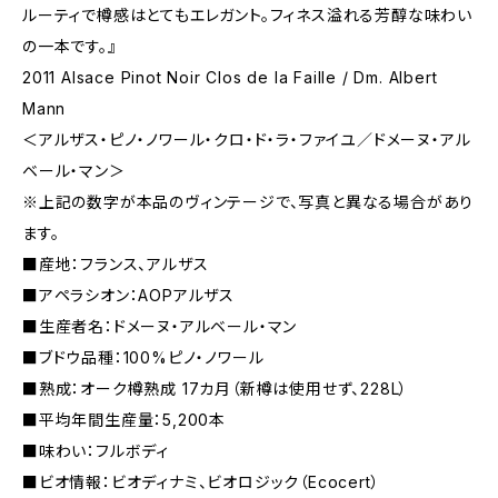
ルーティで樽感はとてもエレガント。フィネス溢れる芳醇な味わい
の一本です。』
2011 Alsace Pinot Noir Clos de la Faille / Dm. Albert
Mann
＜アルザス・ピノ・ノワール・クロ・ド・ラ・ファイユ／ドメーヌ・アル
ベール・マン＞
※上記の数字が本品のヴィンテージで、写真と異なる場合があり
ます。
■産地：フランス、アルザス
■アペラシオン：AOPアルザス
■生産者名：ドメーヌ・アルベール・マン
■ブドウ品種：100%ピノ・ノワール
■熟成：オーク樽熟成 17カ月（新樽は使用せず、228L）
■平均年間生産量：5,200本
■味わい：フルボディ
■ビオ情報：ビオディナミ、ビオロジック（Ecocert）