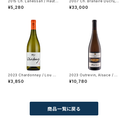
2015 Ch. Lanessan / Haut-
2007 Ch. Branaire Ducru, S
Medoc
aint-Julien
¥5,280
¥33,000
2023 Chardonnay / Lou Du
2023 Outrevin, Alsace / D
mont (STUDIO GHIBLI colla
m. Albert Mann
¥3,850
¥10,780
boration)
商品一覧に戻る