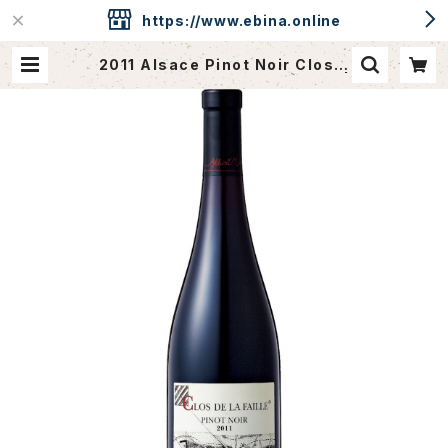
https://www.ebina.online
2011 Alsace Pinot Noir Clos d
e la Faille / Dm. Albert Mann |
ebina.online / CAVEdeEBINA