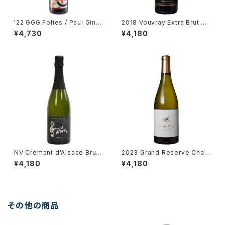
'22 GGG Folies / Paul Gingl
2018 Vouvray Extra Brut Re
inger
serve / Dm. Brunet
¥4,730
¥4,180
NV Crémant d'Alsace Brut /
2023 Grand Reserve Char
Gérard Metz
donnay / Dm. Paul Mas
¥4,180
¥4,180
その他の商品