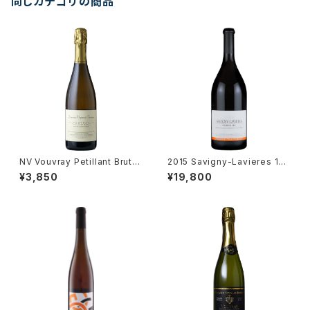
同じカテゴリの商品
NV Vouvray Petillant Brut /
2015 Savigny-Lavieres 1er
Dm. Vigneau-Chevreau
Cru / Dm. Tollot Beaut
¥3,850
¥19,800