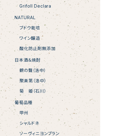
Grifoll Declara
NATURAL
ブドウ栽培
ワイン醸造
酸化防止剤無添加
日本酒＆焼酎
鶴の聲（洛中）
聚楽第（洛中）
菊 姫（石川）
葡萄品種
甲州
シャルドネ
ソーヴィニヨンブラン