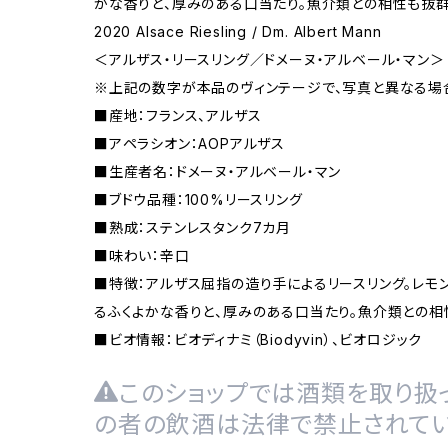
かな香りと、厚みのある口当たり。魚介類との相性も抜群
2020 Alsace Riesling / Dm. Albert Mann
＜アルザス・リースリング／ドメーヌ・アルベール・マン＞
※上記の数字が本品のヴィンテージで、写真と異なる場
■産地：フランス、アルザス
■アペラシオン：AOPアルザス
■生産者名：ドメーヌ・アルベール・マン
■ブドウ品種：100%リースリング
■熟成：ステンレスタンク7カ月
■味わい：辛口
■特徴：アルザス屈指の造り手によるリースリング。レモ
るふくよかな香りと、厚みのある口当たり。魚介類との相
■ビオ情報：ビオディナミ（Biodyvin）、ビオロジック
このショップでは酒類を取り扱っ
の者の飲酒は法律で禁止されてい