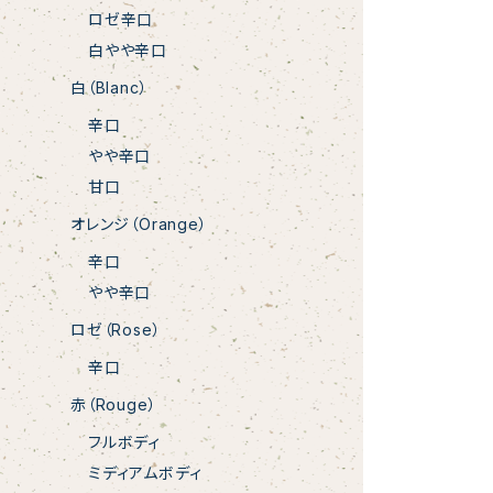
ロゼ辛口
白やや辛口
白（Blanc）
辛口
やや辛口
甘口
オレンジ（Orange）
辛口
やや辛口
ロゼ（Rose）
辛口
赤（Rouge）
フルボディ
ミディアムボディ