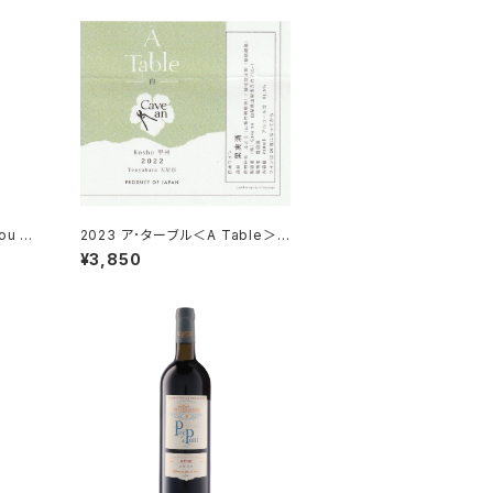
Lou Du
2023 ア･ターブル＜A Table＞
ollab
白／カーヴ･アン＜Cave an＞
¥3,850