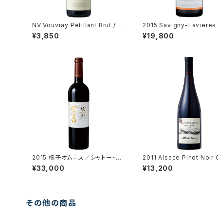
NV Vouvray Petillant Brut / D
2015 Savigny-Lavieres 
m. Vigneau-Chevreau
ru / Dm. Tollot Beaut
¥3,850
¥19,800
2015 椀子オムニス／シャトー・メ
2011 Alsace Pinot Noir 
ルシャン
de la Faille / Dm. Alber
¥33,000
¥13,200
n
その他の商品