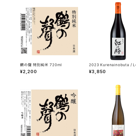
鶴の聲 特別純米 720ml
2023 Kurenainobuta / 
mont (STUDIO GHIBLI c
¥2,200
¥3,850
oration)