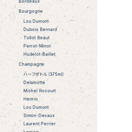
Bordeaux
Bourgogne
Lou Dumont
Dubois Bernard
Tollot Beaut
Perrot-Minot
Hudelot-Baillet
Champagne
ハーフボトル（375ml）
Delamotte
Michel Rocourt
Henrio
Lou Dumont
Simon-Devaux
Laurent Perrier
Lanson