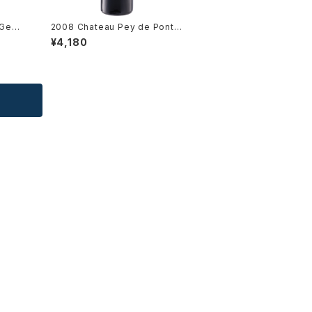
 Gewu
2008 Chateau Pey de Pont /
 / Dm.
Medoc
¥4,180