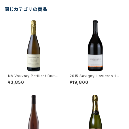
同じカテゴリの商品
NV Vouvray Petillant Brut /
2015 Savigny-Lavieres 1er
Dm. Vigneau-Chevreau
Cru / Dm. Tollot Beaut
¥3,850
¥19,800