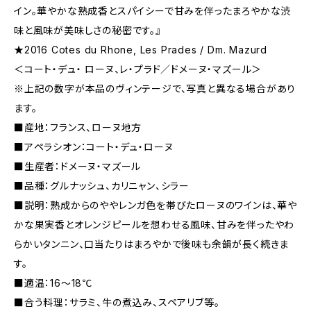
イン。華やかな熟成香とスパイシーで甘みを伴ったまろやかな渋
味と風味が美味しさの秘密です。』
★2016 Cotes du Rhone, Les Prades / Dm. Mazurd
＜コート・デュ・ ローヌ、レ・プラド／ドメーヌ・マズール＞
※上記の数字が本品のヴィンテージで、写真と異なる場合があり
ます。
■産地：フランス、ローヌ地方
■アペラシオン：コート・デュ・ローヌ
■生産者：ドメーヌ・マズール
■品種：グルナッシュ、カリニャン、シラー
■説明：熟成からのややレンガ色を帯びたローヌのワインは、華や
かな果実香とオレンジピールを想わせる風味、甘みを伴ったやわ
らかいタンニン、口当たりはまろやかで後味も余韻が長く続きま
す。
■適温：16～18℃
■合う料理：サラミ、牛の煮込み、スペアリブ等。