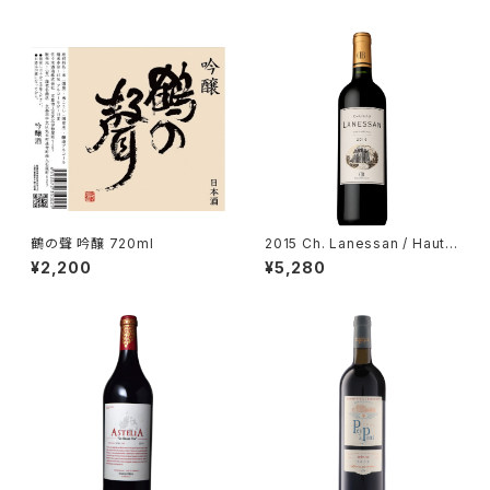
鶴の聲 吟醸 720ml
2015 Ch. Lanessan / Haut-
Medoc
¥2,200
¥5,280