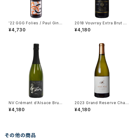
'22 GGG Folies / Paul Gingl
2018 Vouvray Extra Brut Re
inger
serve / Dm. Brunet
¥4,730
¥4,180
NV Crémant d'Alsace Brut /
2023 Grand Reserve Char
Gérard Metz
donnay / Dm. Paul Mas
¥4,180
¥4,180
その他の商品