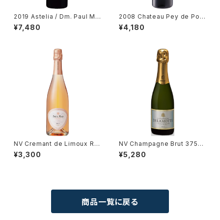
2019 Astelia / Dm. Paul Ma
2008 Chateau Pey de Pont
s
/ Medoc
¥7,480
¥4,180
NV Cremant de Limoux Ro
NV Champagne Brut 375ml
se Brut / Dm. Paul Mas
/ Delamotte
¥3,300
¥5,280
商品一覧に戻る