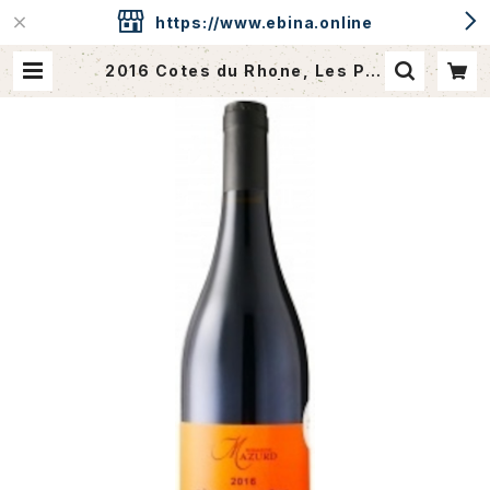
https://www.ebina.online
2016 Cotes du Rhone, Les Pra
des / Dm. Mazurd | ebina.onli
ne / CAVEdeEBINA