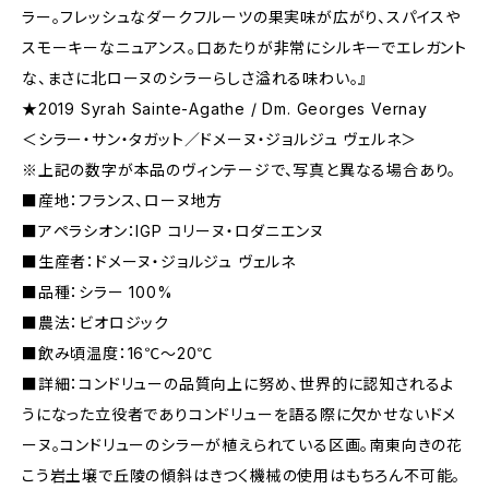
ラー。フレッシュなダークフルーツの果実味が広がり、スパイスや
スモーキーなニュアンス。口あたりが非常にシルキーでエレガント
な、まさに北ローヌのシラーらしさ溢れる味わい。』
★2019 Syrah Sainte-Agathe / Dm. Georges Vernay
＜シラー・サン・タガット／ドメーヌ・ジョルジュ ヴェルネ＞
※上記の数字が本品のヴィンテージで、写真と異なる場合あり。
■産地：フランス、ローヌ地方
■アペラシオン：IGP コリーヌ・ロダニエンヌ
■生産者：ドメーヌ・ジョルジュ ヴェルネ
■品種：シラー 100%
■農法：ビオロジック
■飲み頃温度：16℃～20℃
■詳細：コンドリューの品質向上に努め、世界的に認知されるよ
うになった立役者でありコンドリューを語る際に欠かせないドメ
ーヌ。コンドリューのシラーが植えられている区画。南東向きの花
こう岩土壌で丘陵の傾斜はきつく機械の使用はもちろん不可能。