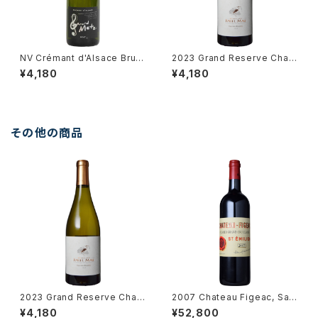
NV Crémant d'Alsace Brut /
2023 Grand Reserve Char
Gérard Metz
donnay / Dm. Paul Mas
¥4,180
¥4,180
その他の商品
2023 Grand Reserve Char
2007 Chateau Figeac, Sain
donnay / Dm. Paul Mas
t Emiliong Grand Cru Premi
¥4,180
¥52,800