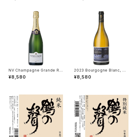
ers Grands Crus Classes
NV Champagne Grande Re
2023 Bourgogne Blanc, Cu
serve Brut 750ml, Beaumo
vée Famille / Lou Dumont
¥8,580
¥8,580
nt des Crayeres