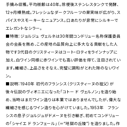
手摘み収穫。平均樹齢は40年。除梗後ステンレスタンクで発酵、
12ヶ月樽熟成。フレッシュなダークフルーツの果実味が広がり、ス
パイスやスモーキーなニュアンス。口あたりが非常にシルキーで
エレガントなシラー。
■特徴：ジョルジュ ヴェルネは30年間コンドリュー名称保護委員
会の会長を務め、この産地の品質向上に多大なる貢献をした人
物です3代目のクリスティーヌはコート・ロティをラインナップに
加え、白ワイン同様に赤ワインでも高い評価を得て、注目されてい
ます。繊細さ、上品さをそなえ、完璧に調和がとれた隙のないワイ
ン。
■説明：1940年 初代のフランシス（クリスティーヌの祖父）が
後々伝説のヴィオニエになった「コトー ド ヴェルノン」を造り始
め、当時はまだワイン造りは本業ではありませんでしたが、偉大な
繊細さを感じるワイン造りを心がけていました。1953年 フラン
シスの息子ジョルジュがドメーヌを引き継ぎ、初めてコンドリュー
の「シャイエ ド ランフェール」（＝“地獄の丘陵”）を造りました。作