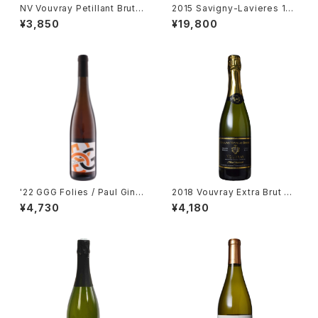
NV Vouvray Petillant Brut /
2015 Savigny-Lavieres 1er
Dm. Vigneau-Chevreau
Cru / Dm. Tollot Beaut
¥3,850
¥19,800
'22 GGG Folies / Paul Gingl
2018 Vouvray Extra Brut Re
inger
serve / Dm. Brunet
¥4,730
¥4,180