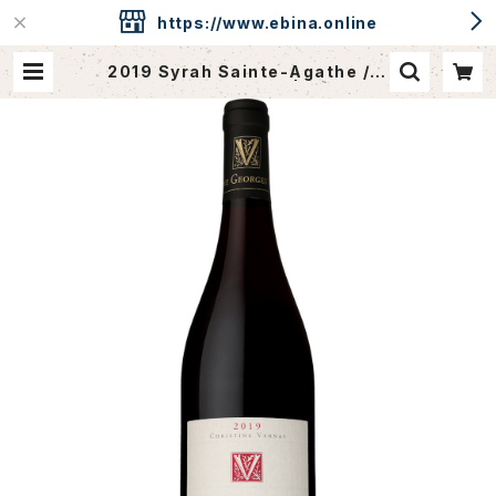
https://www.ebina.online
2019 Syrah Sainte-Agathe / D
m. Georges Vernay | ebina.on
line / CAVEdeEBINA